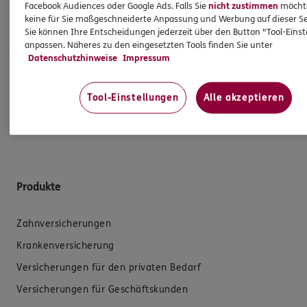
Person zu geben. Sowohl Ihr Schutz als Verbraucher
Facebook Audiences oder Google Ads. Falls Sie
nicht zustimmen
möchten
keine für Sie maßgeschneiderte Anpassung und Werbung auf dieser Se
sowie auch gesetzliche Regelungen halten mich
Sie können Ihre Entscheidungen jederzeit über den Button "Tool-Eins
dazu an. Ich biete Beratung an, für die
anpassen. Näheres zu den eingesetzten Tools finden Sie unter
Versicherungsvermittlung erhalte ich Provision,
Datenschutzhinweise
Impressum
ferner sonstige Zuwendungen.
Tool-Einstellungen
Alle akzeptieren
Mehr Informationen
Produkte
Zahnversicherungen
Krankenversicherung
Versicherungen für den privaten Bedarf
Versicherungen für Geschäftskunden