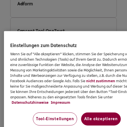
Adform
Consent Tool OneTrust
Einstellungen zum Datenschutz
Wenn Sie auf "Alle akzeptieren" klicken, stimmen Sie der Speicherung 
Fullstory
und ähnlichen Technologien (Tools) auf Ihrem Gerät zu. Dadurch ermö
eine zuverlässige Funktion der Website, die Analyse der Websitenutzun
Messung von Marketingaktivitäten sowie die Möglichkeit, Ihnen persona
Inhalte und Werbeanzeigen zur Verfügung zu stellen, z.B. durch die N
Facebook Audiences oder Google Ads. Falls Sie
nicht zustimmen
möchten
Facebook Conversion Tracking
keine für Sie maßgeschneiderte Anpassung und Werbung auf dieser Se
Sie können Ihre Entscheidungen jederzeit über den Button "Tool-Eins
anpassen. Näheres zu den eingesetzten Tools finden Sie unter
Datenschutzhinweise
Impressum
Facebook Custom Audience
Tool-Einstellungen
Alle akzeptieren