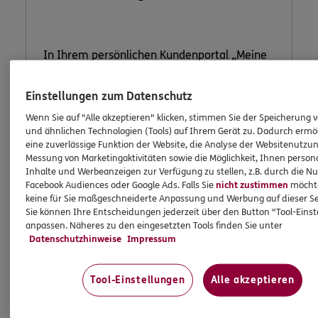
In Ihrem persönlichen Kundenportal „Meine
Versicherungen“ können Sie Ihre
Versicherungen bequem online verwalten.
Einstellungen zum Datenschutz
Wenn Sie auf "Alle akzeptieren" klicken, stimmen Sie der Speicherung 
und ähnlichen Technologien (Tools) auf Ihrem Gerät zu. Dadurch ermö
eine zuverlässige Funktion der Website, die Analyse der Websitenutzun
Jetzt informieren
Messung von Marketingaktivitäten sowie die Möglichkeit, Ihnen persona
Inhalte und Werbeanzeigen zur Verfügung zu stellen, z.B. durch die N
Facebook Audiences oder Google Ads. Falls Sie
nicht zustimmen
möchten
keine für Sie maßgeschneiderte Anpassung und Werbung auf dieser Se
Sie können Ihre Entscheidungen jederzeit über den Button "Tool-Eins
anpassen. Näheres zu den eingesetzten Tools finden Sie unter
Datenschutzhinweise
Impressum
Tool-Einstellungen
Alle akzeptieren