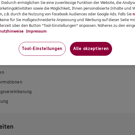
. Dadurch ermöglichen Sie eine zuverlässige Funktion der Website, die Analy
rketingaktivitäten sowie die Möglichkeit, Ihnen personalisierte Inhalte und
n, z.B. durch die Nutzung von Facebook Audiences oder Google Ads. Falls Sie
n
r keine für Sie maßgeschneiderte Anpassung und Werbung auf dieser Seite mö
erzeit über den Button "Tool-Einstellungen" anpassen. Näheres zu den einge
hutzhinweise
Impressum
rvices
Das könnte Sie auch int
Tool-Einstellungen
Alle akzeptieren
en
Unsere Agentur
en
formationen
gsvereinbarung
tung
eiten