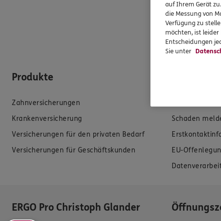
auf Ihrem Gerät zu
die Messung von Ma
Verfügung zu stelle
möchten, ist leide
Entscheidungen jed
Sie unter
Datensc
Produkte
Hilfe & Se
Zahnversicherungen
E-Mail schreib
Krankenversicherung
Schaden meld
Versicherungen für den privaten Bedarf
Erstkontaktin
Versicherungen für Geschäftskunden
EU-Offenlegun
Datenverarbei
ERGO Pro Christoph Glander
Öffnungsz