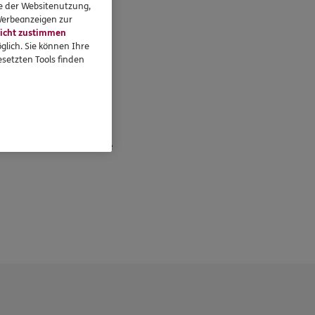
se der Websitenutzung,
 Werbeanzeigen zur
icht zustimmen
glich. Sie können Ihre
setzten Tools finden
eressieren
Standorte