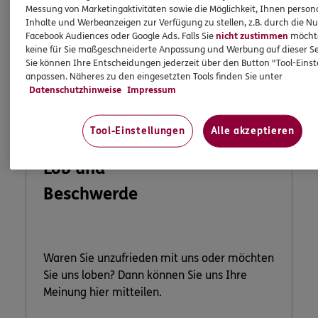
Messung von Marketingaktivitäten sowie die Möglichkeit, Ihnen persona
Inhalte und Werbeanzeigen zur Verfügung zu stellen, z.B. durch die N
Facebook Audiences oder Google Ads. Falls Sie
nicht zustimmen
möchten
keine für Sie maßgeschneiderte Anpassung und Werbung auf dieser Se
Sie können Ihre Entscheidungen jederzeit über den Button "Tool-Eins
anpassen. Näheres zu den eingesetzten Tools finden Sie unter
Datenschutzhinweise
Impressum
Tool-Einstellungen
Alle akzeptieren
Lob und
Beschwerde
Waren Sie unzufrieden mit uns oder möchten
Sie uns loben? Dann können Sie uns Ihre
Meinung hier mitteilen.