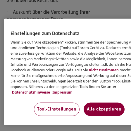
Sie haben das Recht auf:
· Auskunft über die Verarbeitung Ihrer
personenbezogenen Daten
· Berichtigung unrichtiger oder unvollständiger Daten
Einstellungen zum Datenschutz
· Löschung Ihrer Daten, sofern keine gesetzlichen
Wenn Sie auf "Alle akzeptieren" klicken, stimmen Sie der Speicherung 
und ähnlichen Technologien (Tools) auf Ihrem Gerät zu. Dadurch ermö
Aufbewahrungspflichten bestehen
eine zuverlässige Funktion der Website, die Analyse der Websitenutzun
Messung von Marketingaktivitäten sowie die Möglichkeit, Ihnen persona
· Einschränkung der Verarbeitung
Inhalte und Werbeanzeigen zur Verfügung zu stellen, z.B. durch die N
Facebook Audiences oder Google Ads. Falls Sie
nicht zustimmen
möchten
· Widerspruch gegen die Verarbeitung Ihrer Daten
keine für Sie maßgeschneiderte Anpassung und Werbung auf dieser Se
Sie können Ihre Entscheidungen jederzeit über den Button "Tool-Eins
· Datenübertragung an einen anderen
anpassen. Näheres zu den eingesetzten Tools finden Sie unter
Verantwortlichen
Datenschutzhinweise
Impressum
Möchten Sie von Ihren Rechten Gebrauch machen,
Tool-Einstellungen
Alle akzeptieren
genügt eine E-Mail an:
Christoph.Glander@ergo.de.