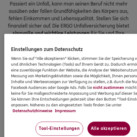
Passiert ein Unfall, kann man seinen Beruf nicht mehr
ausüben oder fallen Grundfähigkeiten des Körpers aus,
fehlen Einkommen und Lebensqualität. Stellen Sie sich
finanziell sicher auf. Die ERGO Unfallversicherung bietet
sinnvolle und wichtige Leistungen
für Sie und Ihre
Kinder.
Einstellungen zum Datenschutz
Wenn Sie auf "Alle akzeptieren" klicken, stimmen Sie der Speicherung 
und ähnlichen Technologien (Tools) auf Ihrem Gerät zu. Dadurch ermö
eine zuverlässige Funktion der Website, die Analyse der Websitenutzun
Messung von Marketingaktivitäten sowie die Möglichkeit, Ihnen persona
Inhalte und Werbeanzeigen zur Verfügung zu stellen, z.B. durch die N
Facebook Audiences oder Google Ads. Falls Sie
nicht zustimmen
möchten
keine für Sie maßgeschneiderte Anpassung und Werbung auf dieser Se
Sie können Ihre Entscheidungen jederzeit über den Button "Tool-Eins
anpassen. Näheres zu den eingesetzten Tools finden Sie unter
Datenschutzhinweise
Impressum
Tool-Einstellungen
Alle akzeptieren