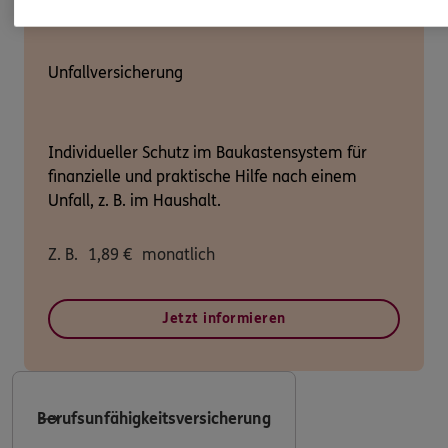
Unfallversicherung
Individueller Schutz im Baukastensystem für
finanzielle und praktische Hilfe nach einem
Unfall, z. B. im Haushalt.
Z. B.
1,89
€
monatlich
Jetzt informieren
Berufsunfähigkeitsversicherung