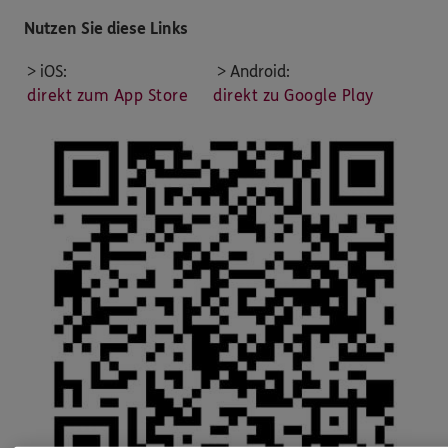
Nutzen Sie diese Links
> iOS:
> Android:
direkt zum App Store
direkt zu Google Play