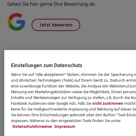
Geben Sie hier gerne Ihre Bewertung ab.
Jetzt bewerten
Produkte
Einstellungen zum Datenschutz
Zahnversicherungen
Wenn Sie auf "Alle akzeptieren" klicken, stimmen Sie der Speicherung 
und ähnlichen Technologien (Tools) auf Ihrem Gerät zu. Dadurch ermö
Krankenversicherung
eine zuverlässige Funktion der Website, die Analyse der Websitenutzun
Versicherungen für den privaten Bedarf
Messung von Marketingaktivitäten sowie die Möglichkeit, Ihnen persona
Inhalte und Werbeanzeigen zur Verfügung zu stellen, z.B. durch die N
Versicherungen für Geschäftskunden
Facebook Audiences oder Google Ads. Falls Sie
nicht zustimmen
möchten
keine für Sie maßgeschneiderte Anpassung und Werbung auf dieser Se
Sie können Ihre Entscheidungen jederzeit über den Button "Tool-Eins
Hilfe & Services
anpassen. Näheres zu den eingesetzten Tools finden Sie unter
Datenschutzhinweise
Impressum
E-Mail schreiben