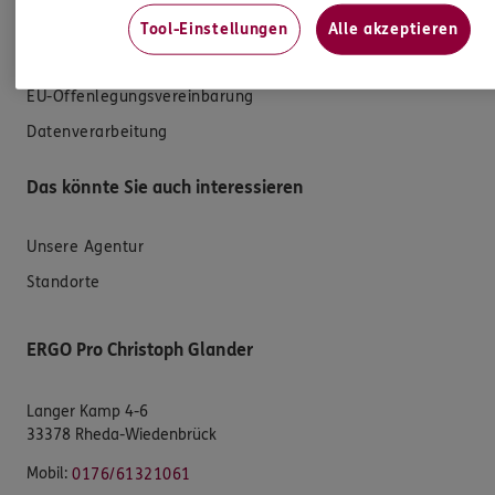
Schaden melden
Tool-Einstellungen
Alle akzeptieren
Erstkontaktinformationen
EU-Offenlegungsvereinbarung
Datenverarbeitung
Das könnte Sie auch interessieren
Unsere Agentur
Standorte
ERGO Pro Christoph Glander
Langer Kamp 4-6
33378 Rheda-Wiedenbrück
Mobil:
0176/61321061