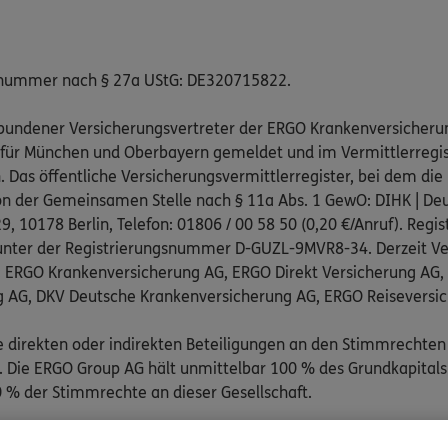
snummer nach § 27a UStG: DE320715822.
gebundener Versicherungsvertreter der ERGO Krankenversicheru
 für München und Oberbayern gemeldet und im Vermittlerregist
as öffentliche Versicherungsvermittlerregister, bei dem die 
on der Gemeinsamen Stelle nach § 11a Abs. 1 GewO: DIHK | Deu
, 10178 Berlin, Telefon: 01806 / 00 58 50 (0,20 €/Anruf). Regis
nter der Registrierungsnummer D-GUZL-9MVR8-34. Derzeit Ve
: ERGO Krankenversicherung AG, ERGO Direkt Versicherung AG
g AG, DKV Deutsche Krankenversicherung AG, ERGO Reiseversi
e direkten oder indirekten Beteiligungen an den Stimmrechten
Die ERGO Group AG hält unmittelbar 100 % des Grundkapitals
 % der Stimmrechte an dieser Gesellschaft.
pflichtend an folgenden außergerichtlichen Schlichtungsstelle