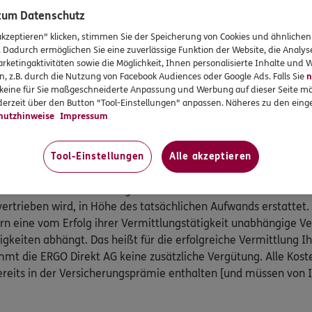
gungsgesetzes teil:
 zum Datenschutz
 Kranken- und Pflegeversicherung, Postfach 06 02 22, 10052 B
akzeptieren" klicken, stimmen Sie der Speicherung von Cookies und ähnlichen
 89 31,
www.pkv-ombudsmann.de
, sofern es um Streitigkeit
. Dadurch ermöglichen Sie eine zuverlässige Funktion der Website, die Analy
rketingaktivitäten sowie die Möglichkeit, Ihnen personalisierte Inhalte und
 Pflegeversicherungen geht.
n, z.B. durch die Nutzung von Facebook Audiences oder Google Ads. Falls Sie
n
smann e.V., Postfach 080632, 10006 Berlin, Telefon: 0800 / 3 6
r keine für Sie maßgeschneiderte Anpassung und Werbung auf dieser Seite mö
@versicherungsombudsmann.de
,
http://www.versicherungso
erzeit über den Button "Tool-Einstellungen" anpassen. Näheres zu den einge
ammenhang mit anderen privaten Versicherungen geht (außer K
hutzhinweise
Impressum
Tool-Einstellungen
Alle akzeptieren
ratung an.
 Vertrieb von Versicherungen entstehenden Kosten werden ihr
vertrieben wird, in Höhe des tatsächlichen Aufwands erstattet.
ern eine vom Erfolg ihrer Vermittlungstätigkeit unabhängige 
igkeiten abhängt. Das heißt für die erfolgreiche Vermittlung I
mt die ERGO Direkt AG keine zusätzliche Vergütung. Alle Kost
reits in der Versicherungsprämie enthalten [und müssen von 