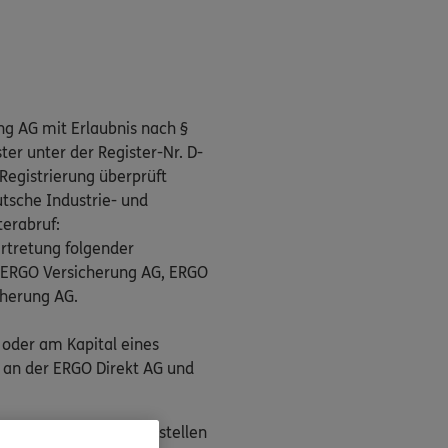
ng AG mit Erlaubnis nach §
er unter der Register-Nr. D-
Registrierung überprüft
tsche Industrie- und
terabruf:
rtretung folgender
, ERGO Versicherung AG, ERGO
cherung AG.
 oder am Kapital eines
 an der ERGO Direkt AG und
n als Streitbeilegungsstellen