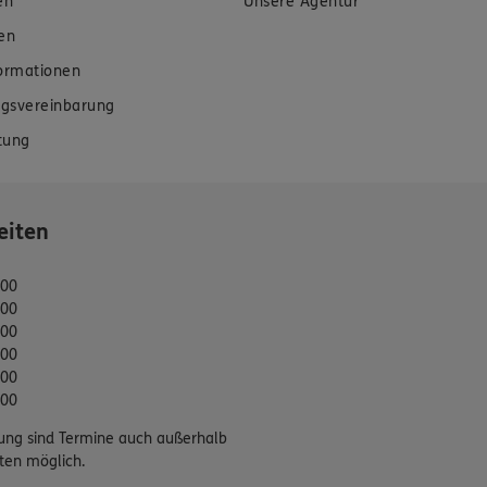
en
Unsere Agentur
en
formationen
gsvereinbarung
tung
eiten
:00
:00
:00
:00
:00
:00
ung sind Termine auch außerhalb
ten möglich.