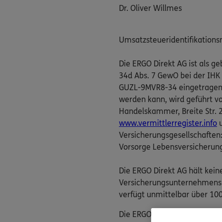
Dr. Oliver Willmes
Umsatzsteueridentifikation
Die ERGO Direkt AG ist als 
34d Abs. 7 GewO bei der IHK
GUZL-9MVR8-34 eingetragen. D
werden kann, wird geführt v
Handelskammer, Breite Str. 29
www.vermittlerregister.info
u
Versicherungsgesellschaften
Vorsorge Lebensversicherun
Die ERGO Direkt AG hält kein
Versicherungsunternehmens. 
verfügt unmittelbar über 100
Die ERGO Direkt AG nimmt ver