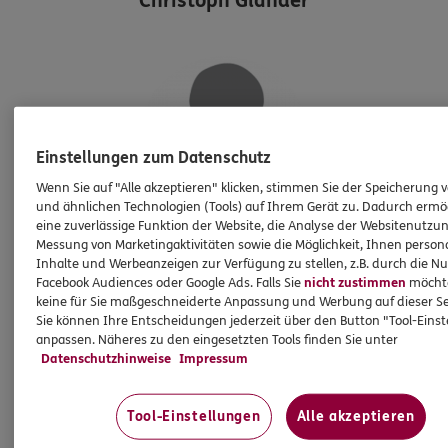
Christoph Glander
Einstellungen zum Datenschutz
Wenn Sie auf "Alle akzeptieren" klicken, stimmen Sie der Speicherung 
und ähnlichen Technologien (Tools) auf Ihrem Gerät zu. Dadurch ermö
eine zuverlässige Funktion der Website, die Analyse der Websitenutzun
Messung von Marketingaktivitäten sowie die Möglichkeit, Ihnen persona
Christoph
Glander
Inhalte und Werbeanzeigen zur Verfügung zu stellen, z.B. durch die N
Facebook Audiences oder Google Ads. Falls Sie
nicht zustimmen
möchten
Mobil:
0176/61321061
keine für Sie maßgeschneiderte Anpassung und Werbung auf dieser Se
Sie können Ihre Entscheidungen jederzeit über den Button "Tool-Eins
anpassen. Näheres zu den eingesetzten Tools finden Sie unter
Datenschutzhinweise
Impressum
Produkte
Tool-Einstellungen
Alle akzeptieren