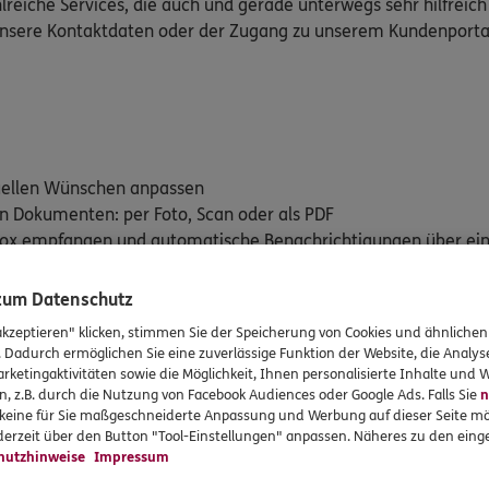
lreiche Services, die auch und gerade unterwegs sehr hilfreich
 unsere Kontaktdaten oder der Zugang zu unserem Kundenporta
duellen Wünschen anpassen
on Dokumenten: per Foto, Scan oder als PDF
stbox empfangen und automatische Benachrichtigungen über ei
en versicherten Leistungen im Blick behalten mit "Mein Vertra
 zum Datenschutz
rte: E-Rezept und Elektronische Patientenakte (ePA)
akzeptieren" klicken, stimmen Sie der Speicherung von Cookies und ähnlichen
. Dadurch ermöglichen Sie eine zuverlässige Funktion der Website, die Analy
rketingaktivitäten sowie die Möglichkeit, Ihnen personalisierte Inhalte und
n, z.B. durch die Nutzung von Facebook Audiences oder Google Ads. Falls Sie
n
dem iTunes App Store (iOS) oder Google Play Store (Android) her
r keine für Sie maßgeschneiderte Anpassung und Werbung auf dieser Seite mö
erzeit über den Button "Tool-Einstellungen" anpassen. Näheres zu den einge
hutzhinweise
Impressum
für iOS downloaden