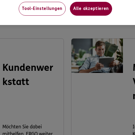
Tool-Einstellungen
Alle akzeptieren
s könnte Sie auch interessier
Kundenwer
kstatt
Möchten Sie dabei
I
mithelfen, ERGO weiter
K