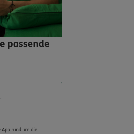
ie passende
.
O App rund um die