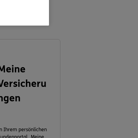
en:
Meine
Versicheru
ngen
n Ihrem persönlichen
undenportal „Meine