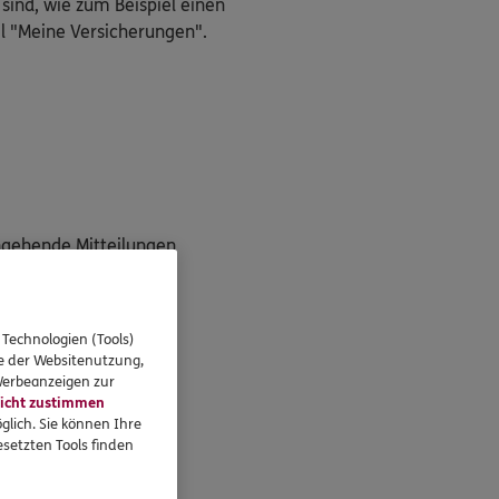
 sind, wie zum Beispiel einen
l "Meine Versicherungen".
ngehende Mitteilungen
g"
 Technologien (Tools)
se der Websitenutzung,
 Werbeanzeigen zur
icht zustimmen
unter!
glich. Sie können Ihre
setzten Tools finden