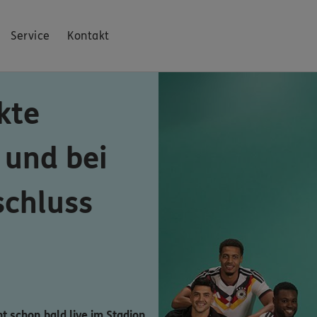
Service
Kontakt
kte
 und bei
schluss
ht schon bald live im Stadion