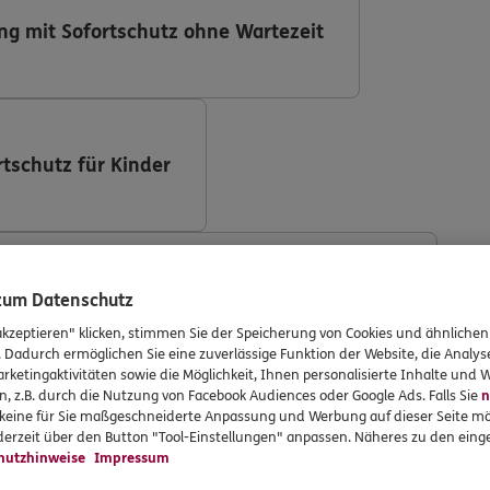
ng mit Sofortschutz ohne Wartezeit
rtschutz für Kinder
ng (DKV Deutsche Krankenversicherung AG)
 zum Datenschutz
akzeptieren" klicken, stimmen Sie der Speicherung von Cookies und ähnlichen
. Dadurch ermöglichen Sie eine zuverlässige Funktion der Website, die Analy
rketingaktivitäten sowie die Möglichkeit, Ihnen personalisierte Inhalte und
n, z.B. durch die Nutzung von Facebook Audiences oder Google Ads. Falls Sie
n
r keine für Sie maßgeschneiderte Anpassung und Werbung auf dieser Seite mö
ng mit Implantaten
erzeit über den Button "Tool-Einstellungen" anpassen. Näheres zu den einge
hutzhinweise
Impressum