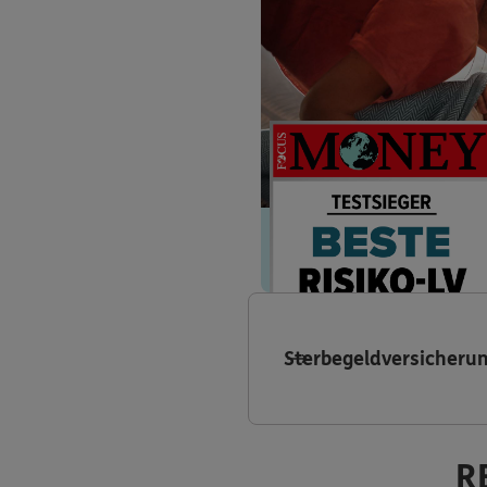
Sterbegeldversicheru
R