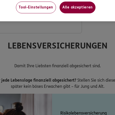
Tool-Einstellungen
Alle akzeptieren
ng mit verdoppeltem Festzuschuss
LEBENSVERSICHERUNGEN
Damit Ihre Liebsten finanziell abgesichert sind.
 jede Lebenslage finanziell abgesichert?
Stellen Sie sich dies
später kein böses Erwachen gibt – für Jung und Alt.
Risikolebensversicherung